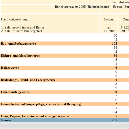
Betriebsbes
Berichtszeitraum: 2005 (Halbjahresdaten) - Region: B
Handwerksordnung
Bestand
Zug
1. Zahl: neue Länder und Berlin
am
1.1.2
2. Zahl: früheres Bundesgebiet
1.1.2005
30.0
60
45
Bau- und Ausbaugewerbe
105
38
42
Elektro- und Metallgewerbe
80
5
1
Holzgewerbe
6
0
0
Bekleidungs-, Textil- und Ledergewerbe
0
3
6
Lebensmittelgewerbe
9
2
0
Gesundheits- und Körperpflege, chemische und Reinigung
2
1
4
Glas-, Papier-, keramische und sonstige Gewerbe
5
Summe
207