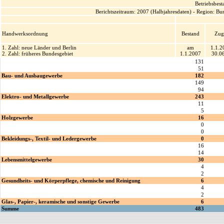
Betriebsbes
Berichtszeitraum: 2007 (Halbjahresdaten) - Region: B
Handwerksordnung
Bestand
Zug
1. Zahl: neue Länder und Berlin
am
1.1.2
2. Zahl: früheres Bundesgebiet
1.1.2007
30.0
131
51
Bau- und Ausbaugewerbe
182
149
94
Elektro- und Metallgewerbe
243
11
5
Holzgewerbe
16
0
0
Bekleidungs-, Textil- und Ledergewerbe
0
16
14
Lebensmittelgewerbe
30
4
2
Gesundheits- und Körperpflege, chemische und Reinigung
6
4
2
Glas-, Papier-, keramische und sonstige Gewerbe
6
Summe
483