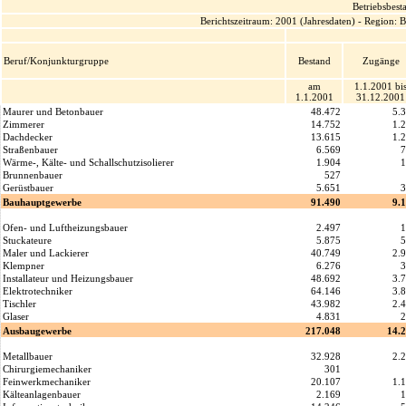
Betriebsbes
Berichtszeitraum: 2001 (Jahresdaten) - Region:
Beruf/Konjunkturgruppe
Bestand
Zugänge
am
1.1.2001 bi
1.1.2001
31.12.2001
Maurer und Betonbauer
48.472
5.
Zimmerer
14.752
1.
Dachdecker
13.615
1.
Straßenbauer
6.569
7
Wärme-, Kälte- und Schallschutzisolierer
1.904
1
Brunnenbauer
527
Gerüstbauer
5.651
3
Bauhauptgewerbe
91.490
9.
Ofen- und Luftheizungsbauer
2.497
1
Stuckateure
5.875
5
Maler und Lackierer
40.749
2.
Klempner
6.276
3
Installateur und Heizungsbauer
48.692
3.
Elektrotechniker
64.146
3.
Tischler
43.982
2.
Glaser
4.831
2
Ausbaugewerbe
217.048
14.
Metallbauer
32.928
2.
Chirurgiemechaniker
301
Feinwerkmechaniker
20.107
1.
Kälteanlagenbauer
2.169
1