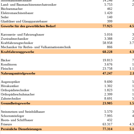
Informationstechniker
14.246
5
Land- und Baumaschinenmechatroniker
5.753
2
Büchsenmacher
462
Elektromaschinenbauer
1.420
Seiler
140
Glasbläser und Glasapparatebauer
399
Gewerbe für den gewerblichen Bedarf
77.925
4.
Karosserie- und Fahrzeugbauer
5.016
3
Zweiradmechaniker
3.388
2
Kraftfahrzeugtechniker
58.958
3.
Mechaniker für Reifen- und Vulkanisationstechnik
866
Kraftfahrzeuggewerbe
68.228
4.
Bäcker
19.813
7
Konditoren
3.676
1
Fleischer
23.758
1.
Nahrungsmittelgewerbe
47.247
2.
Augenoptiker
9.690
5
Hörakustiker
1.302
1
Orthopädietechniker
1.823
1
Orthopädieschuhmacher
2.399
1
Zahntechniker
8.691
5
Gesundheitsgewerbe
23.905
1.
Steinmetzen und Steinbildhauer
5.570
3
Schornsteinfeger
7.995
4
Boots- und Schiffbauer
432
Friseure
63.317
4.
Persönliche Dienstleistungen
77.314
5.