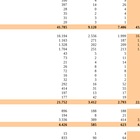
100
4
9
397
14
26
28
0
4
35
2
4
31
3
1
20
3
1
41.785
9.120
7.406
43
16.194
2.556
1.999
16
1.163
271
187
1
1.328
202
209
1
1.704
251
213
1
43
5
5
73
2
11
21
4
14
26
8
1
72
8
8
16
0
1
32
3
2
292
16
52
414
31
55
197
13
17
177
42
19
21.752
3.412
2.793
22
896
188
188
194
8
21
3.336
389
414
3
4.426
585
623
4
15
1
4
833
90
64