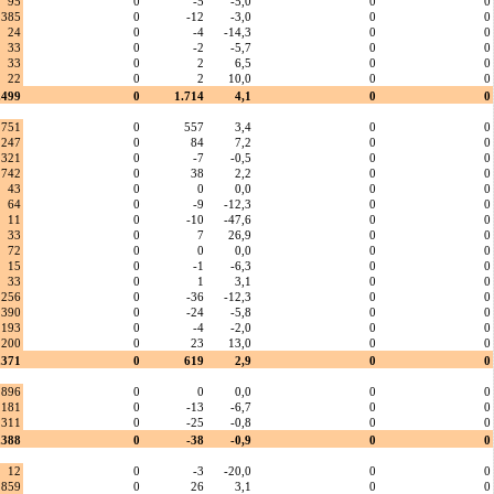
95
0
-5
-5,0
0
0
385
0
-12
-3,0
0
0
24
0
-4
-14,3
0
0
33
0
-2
-5,7
0
0
33
0
2
6,5
0
0
22
0
2
10,0
0
0
.499
0
1.714
4,1
0
0
.751
0
557
3,4
0
0
.247
0
84
7,2
0
0
.321
0
-7
-0,5
0
0
.742
0
38
2,2
0
0
43
0
0
0,0
0
0
64
0
-9
-12,3
0
0
11
0
-10
-47,6
0
0
33
0
7
26,9
0
0
72
0
0
0,0
0
0
15
0
-1
-6,3
0
0
33
0
1
3,1
0
0
256
0
-36
-12,3
0
0
390
0
-24
-5,8
0
0
193
0
-4
-2,0
0
0
200
0
23
13,0
0
0
.371
0
619
2,9
0
0
896
0
0
0,0
0
0
181
0
-13
-6,7
0
0
.311
0
-25
-0,8
0
0
.388
0
-38
-0,9
0
0
12
0
-3
-20,0
0
0
859
0
26
3,1
0
0