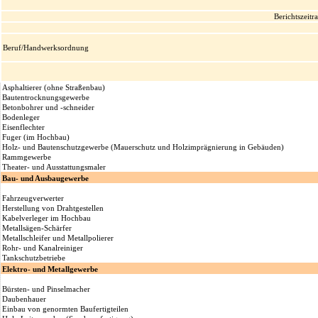
Berichtszeit
Beruf/Handwerksordnung
Asphaltierer (ohne Straßenbau)
Bautentrocknungsgewerbe
Betonbohrer und -schneider
Bodenleger
Eisenflechter
Fuger (im Hochbau)
Holz- und Bautenschutzgewerbe (Mauerschutz und Holzimprägnierung in Gebäuden)
Rammgewerbe
Theater- und Ausstattungsmaler
Bau- und Ausbaugewerbe
Fahrzeugverwerter
Herstellung von Drahtgestellen
Kabelverleger im Hochbau
Metallsägen-Schärfer
Metallschleifer und Metallpolierer
Rohr- und Kanalreiniger
Tankschutzbetriebe
Elektro- und Metallgewerbe
Bürsten- und Pinselmacher
Daubenhauer
Einbau von genormten Baufertigteilen