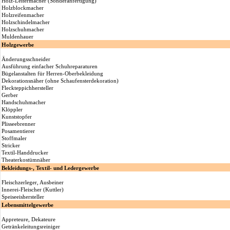
Holz-Leitermacher (Sonderanfertigung)
Holzblockmacher
Holzreifenmacher
Holzschindelmacher
Holzschuhmacher
Muldenhauer
Holzgewerbe
Änderungsschneider
Ausführung einfacher Schuhreparaturen
Bügelanstalten für Herren-Oberbekleidung
Dekorationsnäher (ohne Schaufensterdekoration)
Fleckteppichhersteller
Gerber
Handschuhmacher
Klöppler
Kunststopfer
Plisseebrenner
Posamentierer
Stoffmaler
Stricker
Textil-Handdrucker
Theaterkostümnäher
Bekleidungs-, Textil- und Ledergewerbe
Fleischzerleger, Ausbeiner
Innerei-Fleischer (Kuttler)
Speiseeishersteller
Lebensmittelgewerbe
Appreteure, Dekateure
Getränkeleitungsreiniger