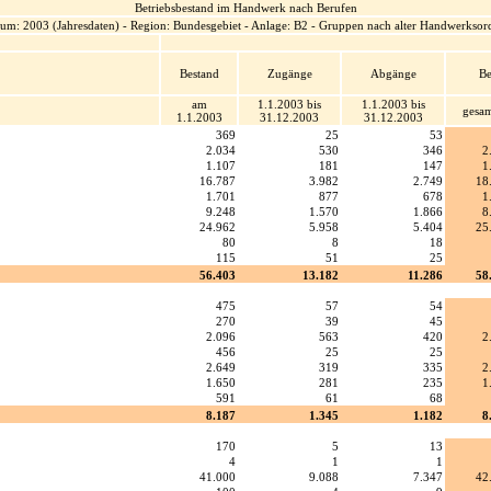
Betriebsbestand im Handwerk nach Berufen
raum: 2003 (Jahresdaten) - Region: Bundesgebiet - Anlage: B2 - Gruppen nach alter Handwerks
Bestand
Zugänge
Abgänge
Be
am
1.1.2003 bis
1.1.2003 bis
gesa
1.1.2003
31.12.2003
31.12.2003
369
25
53
2.034
530
346
2
1.107
181
147
1
16.787
3.982
2.749
18
1.701
877
678
1
9.248
1.570
1.866
8
24.962
5.958
5.404
25
80
8
18
115
51
25
56.403
13.182
11.286
58
475
57
54
270
39
45
2.096
563
420
2
456
25
25
2.649
319
335
2
1.650
281
235
1
591
61
68
8.187
1.345
1.182
8
170
5
13
4
1
1
41.000
9.088
7.347
42