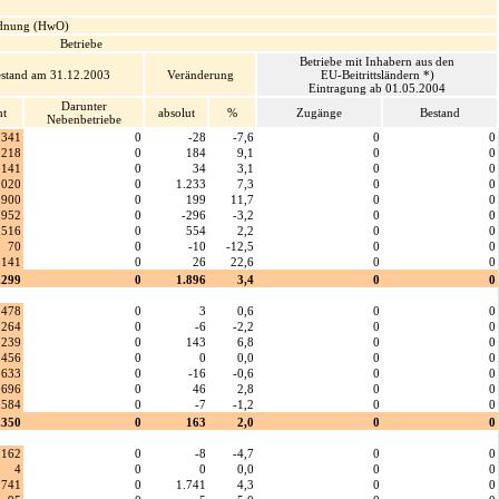
ordnung (HwO)
Betriebe
Betriebe mit Inhabern aus den
stand am 31.12.2003
Veränderung
EU-Beitrittsländern *)
Eintragung ab 01.05.2004
Darunter
mt
absolut
%
Zugänge
Bestand
Nebenbetriebe
341
0
-28
-7,6
0
0
.218
0
184
9,1
0
0
.141
0
34
3,1
0
0
.020
0
1.233
7,3
0
0
.900
0
199
11,7
0
0
.952
0
-296
-3,2
0
0
.516
0
554
2,2
0
0
70
0
-10
-12,5
0
0
141
0
26
22,6
0
0
.299
0
1.896
3,4
0
0
478
0
3
0,6
0
0
264
0
-6
-2,2
0
0
.239
0
143
6,8
0
0
456
0
0
0,0
0
0
.633
0
-16
-0,6
0
0
.696
0
46
2,8
0
0
584
0
-7
-1,2
0
0
.350
0
163
2,0
0
0
162
0
-8
-4,7
0
0
4
0
0
0,0
0
0
.741
0
1.741
4,3
0
0