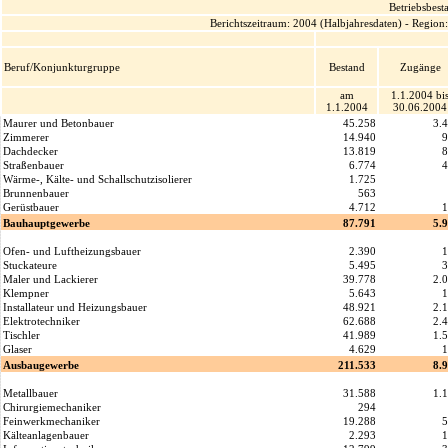
Betriebsbes
Berichtszeitraum: 2004 (Halbjahresdaten) - Regio
Beruf/Konjunkturgruppe
Bestand
Zugänge
am
1.1.2004 bi
1.1.2004
30.06.2004
Maurer und Betonbauer
45.258
3.
Zimmerer
14.940
9
Dachdecker
13.819
8
Straßenbauer
6.774
4
Wärme-, Kälte- und Schallschutzisolierer
1.725
Brunnenbauer
563
Gerüstbauer
4.712
1
Bauhauptgewerbe
87.791
5.
Ofen- und Luftheizungsbauer
2.390
1
Stuckateure
5.495
3
Maler und Lackierer
39.778
2.
Klempner
5.643
1
Installateur und Heizungsbauer
48.921
2.
Elektrotechniker
62.688
2.
Tischler
41.989
1.
Glaser
4.629
1
Ausbaugewerbe
211.533
8.
Metallbauer
31.588
1.
Chirurgiemechaniker
294
Feinwerkmechaniker
19.288
5
Kälteanlagenbauer
2.293
1