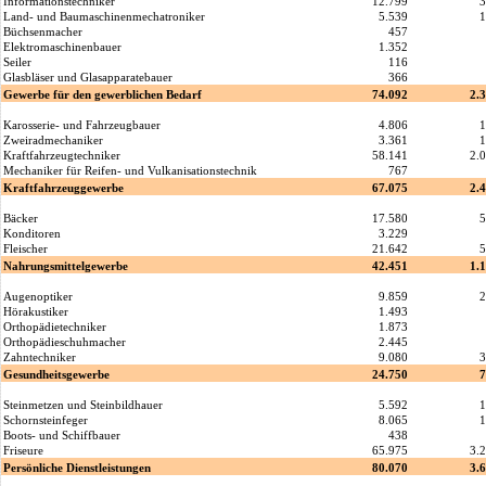
Informationstechniker
12.799
3
Land- und Baumaschinenmechatroniker
5.539
1
Büchsenmacher
457
Elektromaschinenbauer
1.352
Seiler
116
Glasbläser und Glasapparatebauer
366
Gewerbe für den gewerblichen Bedarf
74.092
2.
Karosserie- und Fahrzeugbauer
4.806
1
Zweiradmechaniker
3.361
1
Kraftfahrzeugtechniker
58.141
2.
Mechaniker für Reifen- und Vulkanisationstechnik
767
Kraftfahrzeuggewerbe
67.075
2.
Bäcker
17.580
5
Konditoren
3.229
Fleischer
21.642
5
Nahrungsmittelgewerbe
42.451
1.
Augenoptiker
9.859
2
Hörakustiker
1.493
Orthopädietechniker
1.873
Orthopädieschuhmacher
2.445
Zahntechniker
9.080
3
Gesundheitsgewerbe
24.750
7
Steinmetzen und Steinbildhauer
5.592
1
Schornsteinfeger
8.065
1
Boots- und Schiffbauer
438
Friseure
65.975
3.
Persönliche Dienstleistungen
80.070
3.