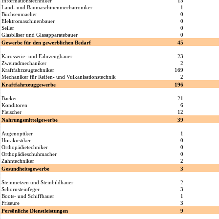
Informationstechniker
15
Land- und Baumaschinenmechatroniker
1
Büchsenmacher
0
Elektromaschinenbauer
0
Seiler
0
Glasbläser und Glasapparatebauer
0
Gewerbe für den gewerblichen Bedarf
45
Karosserie- und Fahrzeugbauer
23
Zweiradmechaniker
2
Kraftfahrzeugtechniker
169
Mechaniker für Reifen- und Vulkanisationstechnik
2
Kraftfahrzeuggewerbe
196
Bäcker
21
Konditoren
6
Fleischer
12
Nahrungsmittelgewerbe
39
Augenoptiker
1
Hörakustiker
0
Orthopädietechniker
0
Orthopädieschuhmacher
0
Zahntechniker
2
Gesundheitsgewerbe
3
Steinmetzen und Steinbildhauer
2
Schornsteinfeger
3
Boots- und Schiffbauer
1
Friseure
3
Persönliche Dienstleistungen
9