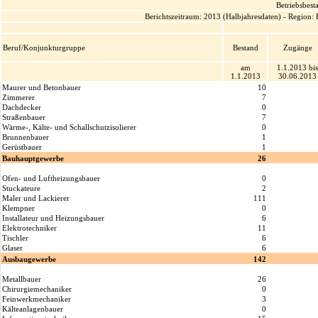
Betriebsbes
Berichtszeitraum: 2013 (Halbjahresdaten) - Region
Beruf/Konjunkturgruppe
Bestand
Zugänge
am
1.1.2013 bis
1.1.2013
30.06.2013
Maurer und Betonbauer
10
Zimmerer
7
Dachdecker
0
Straßenbauer
7
Wärme-, Kälte- und Schallschutzisolierer
0
Brunnenbauer
1
Gerüstbauer
1
Bauhauptgewerbe
26
Ofen- und Luftheizungsbauer
0
Stuckateure
2
Maler und Lackierer
111
Klempner
0
Installateur und Heizungsbauer
6
Elektrotechniker
11
Tischler
6
Glaser
6
Ausbaugewerbe
142
Metallbauer
26
Chirurgiemechaniker
0
Feinwerkmechaniker
3
Kälteanlagenbauer
0