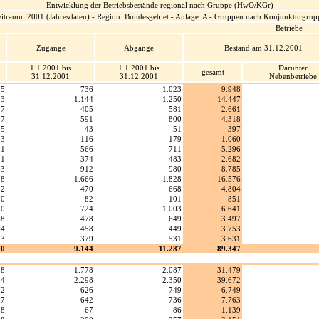
Entwicklung der Betriebsbestände regional nach Gruppe (HwO/KGr)
eitraum: 2001 (Jahresdaten) - Region: Bundesgebiet - Anlage: A - Gruppen nach Konjunkturgru
Betriebe
Zugänge
Abgänge
Bestand am 31.12.2001
1.1.2001 bis
1.1.2001 bis
Darunter
gesamt
31.12.2001
31.12.2001
Nebenbetriebe
35
736
1.023
9.948
53
1.144
1.250
14.447
37
405
581
2.661
27
591
800
4.318
05
43
51
397
23
116
179
1.060
41
566
711
5.296
91
374
483
2.682
53
912
980
8.785
38
1.666
1.828
16.576
02
470
668
4.804
70
82
101
851
20
724
1.003
6.641
68
478
649
3.497
44
458
449
3.753
83
379
531
3.631
90
9.144
11.287
89.347
88
1.778
2.087
31.479
24
2.298
2.350
39.672
72
626
749
6.749
57
642
736
7.763
58
67
86
1.139