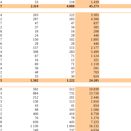
04
53
118
1.439
47
2.114
4.088
45.273
24
203
122
3.305
02
287
183
4.306
37
47
47
837
82
37
34
585
06
18
16
208
50
24
28
446
67
130
102
1.895
46
28
28
446
35
157
115
2.177
74
308
283
5.499
28
67
71
1.124
17
16
12
321
20
69
71
1.118
04
30
43
591
92
48
37
703
21
33
30
624
05
1.502
1.222
24.185
59
592
512
10.839
73
884
731
13.726
35
212
201
2.446
93
130
113
1.910
52
43
41
654
11
98
103
1.506
62
406
410
6.758
76
76
78
1.174
38
630
445
7.223
06
1.130
1.004
16.132
22
249
237
4.634