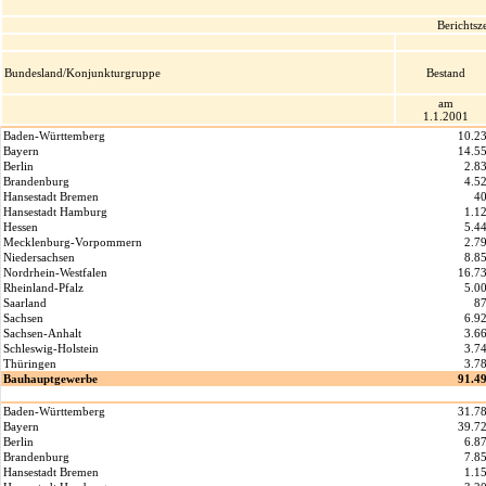
Berichtsz
Bundesland/Konjunkturgruppe
Bestand
am
1.1.2001
Baden-Württemberg
10.2
Bayern
14.5
Berlin
2.8
Brandenburg
4.5
Hansestadt Bremen
4
Hansestadt Hamburg
1.1
Hessen
5.4
Mecklenburg-Vorpommern
2.7
Niedersachsen
8.8
Nordrhein-Westfalen
16.7
Rheinland-Pfalz
5.0
Saarland
8
Sachsen
6.9
Sachsen-Anhalt
3.6
Schleswig-Holstein
3.7
Thüringen
3.7
Bauhauptgewerbe
91.4
Baden-Württemberg
31.7
Bayern
39.7
Berlin
6.8
Brandenburg
7.8
Hansestadt Bremen
1.1