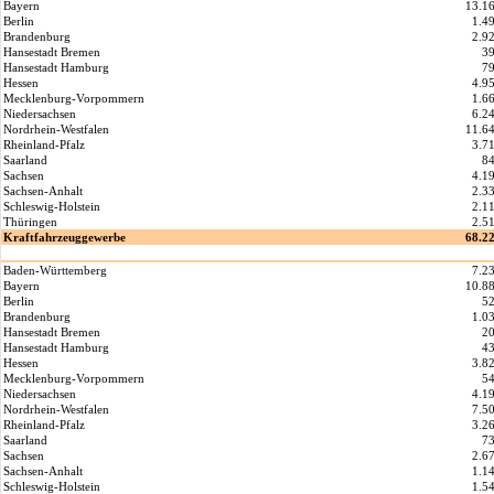
Bayern
13.1
Berlin
1.4
Brandenburg
2.9
Hansestadt Bremen
3
Hansestadt Hamburg
7
Hessen
4.9
Mecklenburg-Vorpommern
1.6
Niedersachsen
6.2
Nordrhein-Westfalen
11.6
Rheinland-Pfalz
3.7
Saarland
8
Sachsen
4.1
Sachsen-Anhalt
2.3
Schleswig-Holstein
2.1
Thüringen
2.5
Kraftfahrzeuggewerbe
68.2
Baden-Württemberg
7.2
Bayern
10.8
Berlin
5
Brandenburg
1.0
Hansestadt Bremen
2
Hansestadt Hamburg
4
Hessen
3.8
Mecklenburg-Vorpommern
5
Niedersachsen
4.1
Nordrhein-Westfalen
7.5
Rheinland-Pfalz
3.2
Saarland
7
Sachsen
2.6
Sachsen-Anhalt
1.1
Schleswig-Holstein
1.5