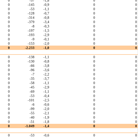
0
-57
-1,8
0
0
0
-145
-0,9
0
0
0
-53
-1,1
0
0
0
-128
-0,7
0
0
0
-314
-0,8
0
0
0
-379
-3,4
0
0
0
-8
-0,3
0
0
0
-197
-1,5
0
0
0
-193
-2,9
0
0
0
-9
-0,1
0
0
0
-153
-2,0
0
0
0
-2.233
-1,0
0
0
0
-138
-1,1
0
0
0
-130
-0,8
0
0
0
-66
-3,8
0
0
0
-96
-3,6
0
0
0
-7
-2,2
0
0
0
-35
-3,7
0
0
0
-58
-1,1
0
0
0
-45
-2,9
0
0
0
-69
-1,1
0
0
0
-53
-0,4
0
0
0
-101
-2,5
0
0
0
-6
-0,6
0
0
0
-99
-2,0
0
0
0
-55
-2,1
0
0
0
-40
-1,9
0
0
0
-51
-1,8
0
0
0
-1.049
-1,4
0
0
0
-53
-0,6
0
0