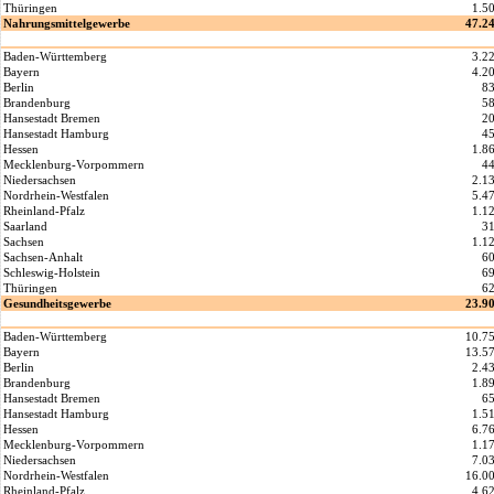
Thüringen
1.5
Nahrungsmittelgewerbe
47.2
Baden-Württemberg
3.2
Bayern
4.2
Berlin
8
Brandenburg
5
Hansestadt Bremen
2
Hansestadt Hamburg
4
Hessen
1.8
Mecklenburg-Vorpommern
4
Niedersachsen
2.1
Nordrhein-Westfalen
5.4
Rheinland-Pfalz
1.1
Saarland
3
Sachsen
1.1
Sachsen-Anhalt
6
Schleswig-Holstein
6
Thüringen
6
Gesundheitsgewerbe
23.9
Baden-Württemberg
10.7
Bayern
13.5
Berlin
2.4
Brandenburg
1.8
Hansestadt Bremen
6
Hansestadt Hamburg
1.5
Hessen
6.7
Mecklenburg-Vorpommern
1.1
Niedersachsen
7.0
Nordrhein-Westfalen
16.0
Rheinland-Pfalz
4.6