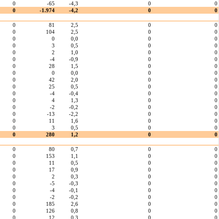
0
-65
-4,3
0
0
0
-1.974
-4,2
0
0
0
81
2,5
0
0
0
104
2,5
0
0
0
0
0,0
0
0
0
3
0,5
0
0
0
2
1,0
0
0
0
-4
-0,9
0
0
0
28
1,5
0
0
0
0
0,0
0
0
0
42
2,0
0
0
0
25
0,5
0
0
0
-4
-0,4
0
0
0
4
1,3
0
0
0
-2
-0,2
0
0
0
-13
-2,2
0
0
0
11
1,6
0
0
0
3
0,5
0
0
0
280
1,2
0
0
0
80
0,7
0
0
0
153
1,1
0
0
0
11
0,5
0
0
0
17
0,9
0
0
0
2
0,3
0
0
0
-5
-0,3
0
0
0
-4
-0,1
0
0
0
-2
-0,2
0
0
0
185
2,6
0
0
0
126
0,8
0
0
0
12
0,3
0
0