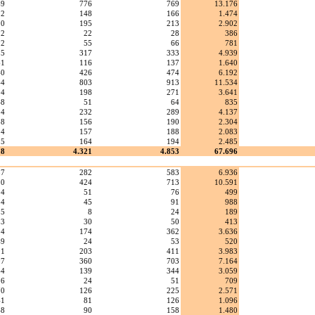
69
776
769
13.176
92
148
166
1.474
20
195
213
2.902
92
22
28
386
92
55
66
781
55
317
333
4.939
61
116
137
1.640
40
426
474
6.192
44
803
913
11.534
14
198
271
3.641
48
51
64
835
94
232
289
4.137
38
156
190
2.304
14
157
188
2.083
15
164
194
2.485
28
4.321
4.853
67.696
37
282
583
6.936
80
424
713
10.591
24
51
76
499
34
45
91
988
05
8
24
189
33
30
50
413
24
174
362
3.636
49
24
53
520
91
203
411
3.983
07
360
703
7.164
64
139
344
3.059
36
24
51
709
70
126
225
2.571
41
81
126
1.096
48
90
158
1.480