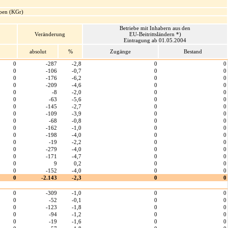
ppen (KGr)
Betriebe mit Inhabern aus den
Veränderung
EU-Beitrittsländern *)
Eintragung ab 01.05.2004
absolut
%
Zugänge
Bestand
0
-287
-2,8
0
0
0
-106
-0,7
0
0
0
-176
-6,2
0
0
0
-209
-4,6
0
0
0
-8
-2,0
0
0
0
-63
-5,6
0
0
0
-145
-2,7
0
0
0
-109
-3,9
0
0
0
-68
-0,8
0
0
0
-162
-1,0
0
0
0
-198
-4,0
0
0
0
-19
-2,2
0
0
0
-279
-4,0
0
0
0
-171
-4,7
0
0
0
9
0,2
0
0
0
-152
-4,0
0
0
0
-2.143
-2,3
0
0
0
-309
-1,0
0
0
0
-52
-0,1
0
0
0
-123
-1,8
0
0
0
-94
-1,2
0
0
0
-19
-1,6
0
0