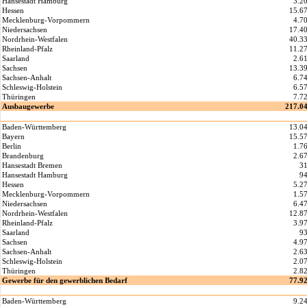
Hansestadt Hamburg
3.2
Hessen
15.6
Mecklenburg-Vorpommern
4.7
Niedersachsen
17.4
Nordrhein-Westfalen
40.3
Rheinland-Pfalz
11.2
Saarland
2.6
Sachsen
13.3
Sachsen-Anhalt
6.7
Schleswig-Holstein
6.5
Thüringen
7.7
Ausbaugewerbe
217.0
Baden-Württemberg
13.0
Bayern
15.5
Berlin
1.7
Brandenburg
2.6
Hansestadt Bremen
3
Hansestadt Hamburg
9
Hessen
5.2
Mecklenburg-Vorpommern
1.5
Niedersachsen
6.4
Nordrhein-Westfalen
12.8
Rheinland-Pfalz
3.9
Saarland
9
Sachsen
4.9
Sachsen-Anhalt
2.6
Schleswig-Holstein
2.0
Thüringen
2.8
Gewerbe für den gewerblichen Bedarf
77.9
Baden-Württemberg
9.2