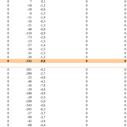
0
7
0,1
0
0
0
-18
-1,2
0
0
0
-18
-0,6
0
0
0
-6
-1,5
0
0
0
-11
-1,4
0
0
0
-16
-0,3
0
0
0
-21
-1,3
0
0
0
-48
-0,8
0
0
0
-110
-0,9
0
0
0
-73
-2,0
0
0
0
-13
-1,5
0
0
0
-57
-1,4
0
0
0
-34
-1,5
0
0
0
-31
-1,5
0
0
0
-30
-1,2
0
0
0
-532
-0,8
0
0
0
-301
-4,2
0
0
0
-289
-2,7
0
0
0
-25
-4,8
0
0
0
-46
-4,5
0
0
0
-16
-7,8
0
0
0
-20
-4,6
0
0
0
-188
-4,9
0
0
0
-29
-5,3
0
0
0
-208
-5,0
0
0
0
-343
-4,6
0
0
0
-205
-6,3
0
0
0
-27
-3,7
0
0
0
-99
-3,7
0
0
0
-45
-3,9
0
0
0
-68
-4,4
0
0