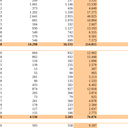
08
200
257
3.151
75
1.001
1.146
15.530
02
373
426
4.649
03
1.202
1.330
17.275
39
2.641
2.955
40.025
73
691
1.070
10.894
15
184
192
2.607
90
930
1.127
13.193
48
549
742
6.555
70
570
579
6.561
26
546
699
7.573
48
14.298
16.531
214.815
40
694
832
12.902
78
802
932
15.448
62
116
182
1.696
75
139
235
2.579
14
13
20
307
40
55
90
905
71
281
339
5.213
78
90
135
1.533
71
433
502
6.402
71
874
927
12.818
75
265
366
3.874
31
73
79
925
77
261
360
4.878
39
178
233
2.584
77
127
167
2.037
26
135
186
2.775
25
4.536
5.585
76.876
40
505
558
9.187