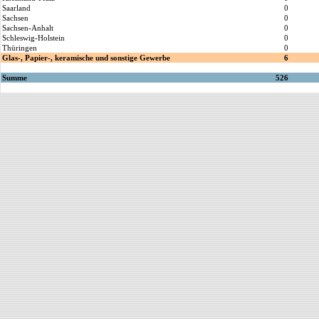
Saarland
0
Sachsen
0
Sachsen-Anhalt
0
Schleswig-Holstein
0
Thüringen
0
Glas-, Papier-, keramische und sonstige Gewerbe
6
Summe
526