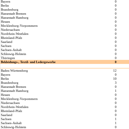
Bayern
0
Berlin
0
Brandenburg
0
Hansestadt Bremen
0
Hansestadt Hamburg
0
Hessen
0
Mecklenburg-Vorpommern
0
Niedersachsen
0
Nordrhein-Westfalen
0
Rheinland-Pfalz
0
Saarland
0
Sachsen
0
Sachsen-Anhalt
0
Schleswig-Holstein
0
Thüringen
0
Bekleidungs-, Textil- und Ledergewerbe
0
Baden-Württemberg
12
Bayern
0
Berlin
10
Brandenburg
3
Hansestadt Bremen
0
Hansestadt Hamburg
1
Hessen
0
Mecklenburg-Vorpommern
0
Niedersachsen
0
Nordrhein-Westfalen
0
Rheinland-Pfalz
0
Saarland
0
Sachsen
1
Sachsen-Anhalt
1
Schleswig-Holstein
0