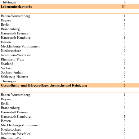
Thüringen
6
Lebensmittelgewerbe
34
Baden-Württemberg
1
Bayern
1
Berlin
0
Brandenburg
0
Hansestadt Bremen
0
Hansestadt Hamburg
1
Hessen
0
Mecklenburg-Vorpommern
0
Niedersachsen
0
Nordrhein-Westfalen
0
Rheinland-Pfalz
0
Saarland
0
Sachsen
1
Sachsen-Anhalt
0
Schleswig-Holstein
0
Thüringen
2
Gesundheits- und Körperpflege, chemische und Reinigung
6
Baden-Württemberg
1
Bayern
0
Berlin
4
Brandenburg
0
Hansestadt Bremen
0
Hansestadt Hamburg
1
Hessen
0
Mecklenburg-Vorpommern
0
Niedersachsen
0
Nordrhein-Westfalen
0
Rheinland-Pfalz
0