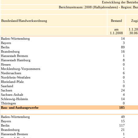
Entwicklung der Betrieb
Berichtszeitraum: 2008 (Halbjahresdaten) - Region: B
Bundesland/Handwerksordnung
Bestand
Zug
am
1.1.20
1.1.2008
30.06
Baden-Württemberg
14
Bayern
3
Berlin
89
Brandenburg
16
Hansestadt Bremen
1
Hansestadt Hamburg
8
Hessen
0
Mecklenburg-Vorpommern
1
Niedersachsen
6
Nordrhein-Westfalen
0
Rheinland-Pfalz
5
Saarland
0
Sachsen
24
Sachsen-Anhalt
4
Schleswig-Holstein
14
Thüringen
0
Bau- und Ausbaugewerbe
185
Baden-Württemberg
49
Bayern
15
Berlin
117
Brandenburg
21
Hansestadt Bremen
1