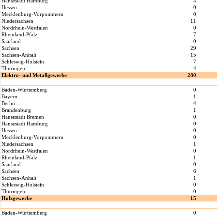
Hansestadt Hamburg
4
Hessen
0
Mecklenburg-Vorpommern
0
Niedersachsen
11
Nordrhein-Westfalen
0
Rheinland-Pfalz
7
Saarland
0
Sachsen
29
Sachsen-Anhalt
15
Schleswig-Holstein
7
Thüringen
4
Elektro- und Metallgewerbe
280
Baden-Württemberg
0
Bayern
1
Berlin
4
Brandenburg
1
Hansestadt Bremen
0
Hansestadt Hamburg
0
Hessen
0
Mecklenburg-Vorpommern
0
Niedersachsen
1
Nordrhein-Westfalen
0
Rheinland-Pfalz
1
Saarland
0
Sachsen
6
Sachsen-Anhalt
1
Schleswig-Holstein
0
Thüringen
0
Holzgewerbe
15
Baden-Württemberg
0