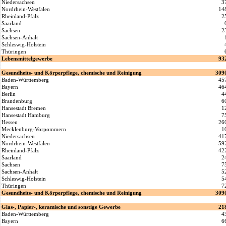
Niedersachsen
3
Nordrhein-Westfalen
14
Rheinland-Pfalz
2
Saarland
Sachsen
2
Sachsen-Anhalt
Schleswig-Holstein
Thüringen
Lebensmittelgewerbe
93
Gesundheits- und Körperpflege, chemische und Reinigung
309
Baden-Württemberg
45
Bayern
46
Berlin
4
Brandenburg
6
Hansestadt Bremen
1
Hansestadt Hamburg
7
Hessen
26
Mecklenburg-Vorpommern
1
Niedersachsen
41
Nordrhein-Westfalen
59
Rheinland-Pfalz
42
Saarland
2
Sachsen
7
Sachsen-Anhalt
5
Schleswig-Holstein
5
Thüringen
7
Gesundheits- und Körperpflege, chemische und Reinigung
309
Glas-, Papier-, keramische und sonstige Gewerbe
21
Baden-Württemberg
4
Bayern
6