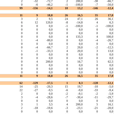
2
-32
-72,7
2
200,0
-30
-66,7
0
-6
-46,2
-1
-100,0
-7
-50,0
99
-156
-14,1
10
13,2
-146
-12,4
11
9
18,8
26
16,5
35
17,0
3
2
9,5
24
47,1
26
36,1
6
12
120,0
-8
-14,8
4
6,3
0
0
0,0
-1
-100,0
-1
-100,0
0
0
0,0
0
0,0
0
0,0
0
0
0,0
0
0,0
0
0,0
0
0
0,0
4
133,3
4
100,0
1
-4
-80,0
0
0,0
-4
-26,7
0
0
0,0
0
0,0
0
0,0
0
-4
-66,7
2
20,0
-2
-12,5
1
-1
-33,3
4
20,0
3
13,0
0
0
0,0
0
0,0
0
0,0
0
0
0,0
0
0,0
0
0,0
0
4
200,0
1
16,7
5
62,5
0
0
0,0
0
0,0
0
0,0
0
0
0,0
0
0,0
0
0,0
0
0
0,0
0
0,0
0
0,0
11
9
18,8
26
16,5
35
17,0
62
-129
-17,5
1
0,3
-128
-12,1
14
-25
-20,3
15
19,7
-10
-5,0
22
-27
-9,5
-6
-9,0
-33
-9,4
2
0
0,0
-2
-9,1
-2
-5,9
3
-4
-28,6
-7
-30,4
-11
-29,7
0
0
0,0
0
0,0
0
0,0
3
1
3,5
4
200,0
5
16,1
2
-18
-19,6
-3
-23,1
-21
-20,0
0
0
0,0
0
0,0
0
0,0