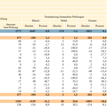
Veränderung bestandene Prüfungen
rüfung
Männl.
Weibl.
Gesamt
darunter
Absolut
Prozent
Absolut
Prozent
Absolut
Prozent
best.Prüfung
2777
-1647
-9,9
-174
-5,1
-1821
-9,1
477
-184
-5,2
2
1,1
-182
-4,9
60
-2
-0,4
5
13,9
3
0,6
70
-19
-2,7
13
61,9
-6
-0,8
13
-15
-24,6
-2
-100,0
-17
-27,0
17
-15
-17,4
1
100,0
-14
-16,1
0
-3
-18,8
0
0,0
-3
-17,7
19
5
5,4
2
50,0
7
7,3
41
24
8,6
-9
-40,9
15
5,0
0
2
6,5
0
0,0
2
6,5
62
-76
-20,1
-1
-4,8
-77
-19,3
81
-87
-12,8
-11
-22,5
-98
-13,4
40
-14
-4,6
9
90,0
-5
-1,6
9
-21
-42,0
-2
-100,0
-23
-44,2
17
48
40,7
2
33,3
50
40,3
7
-3
-11,1
0
0,0
-3
-11,1
27
-3
-3,4
-4
-44,4
-7
-7,1
14
-5
-5,2
-1
-16,7
-6
-5,8
477
-184
-5,2
2
1,1
-182
-4,9
1393
-1129
-11,2
38
19,6
-1091
-10,6
230
-134
-8,9
10
38,5
-124
-8,1