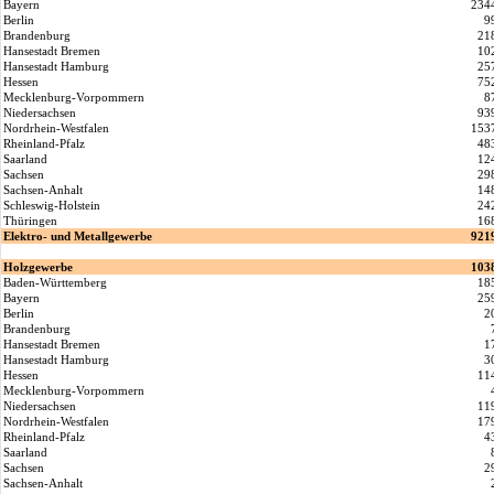
Bayern
234
Berlin
9
Brandenburg
21
Hansestadt Bremen
10
Hansestadt Hamburg
25
Hessen
75
Mecklenburg-Vorpommern
8
Niedersachsen
93
Nordrhein-Westfalen
153
Rheinland-Pfalz
48
Saarland
12
Sachsen
29
Sachsen-Anhalt
14
Schleswig-Holstein
24
Thüringen
16
Elektro- und Metallgewerbe
921
Holzgewerbe
103
Baden-Württemberg
18
Bayern
25
Berlin
2
Brandenburg
Hansestadt Bremen
1
Hansestadt Hamburg
3
Hessen
11
Mecklenburg-Vorpommern
Niedersachsen
11
Nordrhein-Westfalen
17
Rheinland-Pfalz
4
Saarland
Sachsen
2
Sachsen-Anhalt