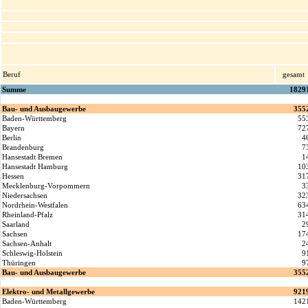
Beruf
gesamt
Summe
1829
Bau- und Ausbaugewerbe
355
Baden-Württemberg
55
Bayern
72
Berlin
4
Brandenburg
7
Hansestadt Bremen
1
Hansestadt Hamburg
10
Hessen
31
Mecklenburg-Vorpommern
3
Niedersachsen
32
Nordrhein-Westfalen
63
Rheinland-Pfalz
31
Saarland
2
Sachsen
17
Sachsen-Anhalt
2
Schleswig-Holstein
9
Thüringen
9
Bau- und Ausbaugewerbe
355
Elektro- und Metallgewerbe
921
Baden-Württemberg
142