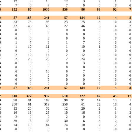
5
12
3
15
12
3
2
1
1
7
7
0
7
7
0
0
0
0
8
952
86
1036
950
86
99
92
7
2
57
185
241
57
184
12
4
8
8
23
75
98
23
75
3
0
3
8
22
46
68
22
46
6
4
2
0
0
0
0
0
0
0
0
0
0
0
0
0
0
0
0
0
0
0
0
0
0
0
0
0
0
0
8
1
7
8
1
7
0
0
0
1
1
10
11
1
10
1
0
1
0
0
0
0
0
0
0
0
0
4
2
12
14
2
12
0
0
0
7
2
25
26
2
24
2
0
2
3
0
3
3
0
3
0
0
0
0
0
0
0
0
0
0
0
0
3
6
7
13
6
7
0
0
0
0
0
0
0
0
0
0
0
0
0
0
0
0
0
0
0
0
0
0
0
0
0
0
0
0
0
0
2
57
185
241
57
184
12
4
8
2
610
322
932
610
322
62
45
17
9
98
91
189
98
91
14
13
1
9
258
61
319
258
61
22
18
4
2
12
20
32
12
20
2
1
1
6
10
16
26
10
16
3
1
2
2
2
0
2
2
0
0
0
0
6
30
6
36
30
6
3
2
1
4
74
10
84
74
10
2
2
0
0
0
0
0
0
0
0
0
0