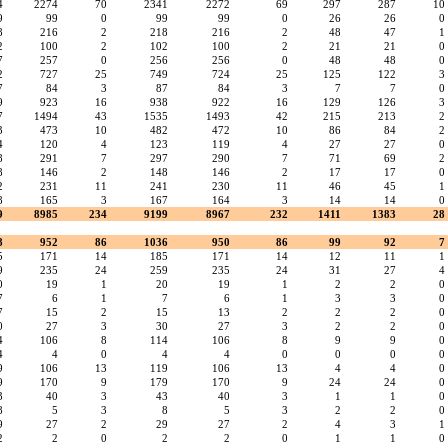
4
2274
70
2341
2272
69
297
287
10
9
99
0
99
99
0
26
26
0
8
216
2
218
216
2
48
47
1
2
100
2
102
100
2
21
21
0
7
257
0
256
256
0
48
48
0
2
727
25
749
724
25
125
122
3
7
84
3
87
84
3
7
7
0
9
923
16
938
922
16
129
126
3
7
1494
43
1535
1493
42
215
213
2
3
473
10
482
472
10
86
84
2
4
120
4
123
119
4
27
27
0
8
291
7
297
290
7
71
69
2
8
146
2
148
146
2
17
17
0
2
231
11
241
230
11
46
45
1
8
165
3
167
164
3
14
14
0
9
8985
234
9199
8967
232
1411
1383
28
8
952
86
1036
950
86
99
92
7
5
171
14
185
171
14
12
11
1
9
235
24
259
235
24
31
27
4
0
19
1
20
19
1
2
2
0
7
6
1
7
6
1
3
3
0
7
15
2
15
13
2
2
2
0
0
27
3
30
27
3
2
2
0
4
106
8
114
106
8
9
9
0
4
4
0
4
4
0
0
0
0
9
106
13
119
106
13
4
4
0
9
170
9
179
170
9
24
24
0
3
40
3
43
40
3
1
1
0
8
5
3
8
5
3
2
2
0
9
27
2
29
27
2
4
3
1
2
2
0
2
2
0
1
1
0