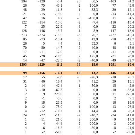
294
-129
-5,4
26
60,5
-103
-4,2
26
-75
-43,1
-2
-100,0
-77
-43,8
48
-29
-11,8
-1
-33,3
-30
-12,1
21
-15
-13,0
2
0,0
-13
-11,3
47
16
6,7
-5
-100,0
11
4,5
122
-114
-13,6
-2
-7,4
-116
-13,4
7
-25
-22,9
3
0,0
-22
-20,2
128
-146
-13,7
-1
-5,9
-147
-13,6
213
-274
-15,5
-3
-6,7
-277
-15,3
85
-73
-13,4
3
42,9
-70
-12,7
26
5
4,4
1
33,3
6
5,1
70
-50
-14,7
2
40,0
-48
-13,9
17
-11
-7,0
0
0,0
-11
-6,9
45
-28
-10,9
7
175,0
-21
-8,0
14
-47
-22,3
-2
-40,0
-49
-22,7
1393
-1129
-11,2
38
19,6
-1091
-10,6
99
-156
-14,1
10
13,2
-146
-12,4
12
-5
-2,8
-5
-26,3
-10
-5,1
31
-46
-16,4
7
41,2
-39
-13,1
2
-14
-42,4
-1
-50,0
-15
-42,9
3
-10
-62,5
0
0,0
-10
-58,8
2
9
225,0
2
0,0
11
275,0
2
-1
-3,6
3
0,0
2
7,1
9
18
20,5
0
0,0
18
18,8
0
-12
-75,0
-1
-100,0
-13
-76,5
4
-12
-10,2
4
44,4
-8
-6,3
24
-22
-11,5
-2
-18,2
-24
-11,8
1
-11
-21,6
2
200,0
-9
-17,3
2
-4
-44,4
2
200,0
-2
-20,0
4
-6
-18,2
-2
-50,0
-8
-21,6
1
-2
-50,0
0
0,0
-2
-50,0