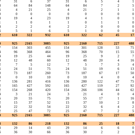
7
31
6
37
31
6
5
4
1
8
64
84
148
64
84
7
2
5
5
4
21
25
4
21
2
1
1
0
0
0
0
0
0
0
0
0
3
19
4
23
19
4
1
0
1
1
1
0
1
1
0
1
1
0
4
2
2
4
2
2
0
0
0
6
5
1
6
5
1
0
0
0
2
610
322
932
610
322
62
45
17
0
925
2165
3085
925
2160
715
227
488
7
154
303
455
154
301
128
53
75
4
96
368
464
96
368
70
15
55
4
19
25
44
19
25
9
2
7
0
12
48
60
12
48
20
4
16
2
7
5
12
7
5
7
3
4
5
24
51
75
24
51
19
6
13
0
73
187
260
73
187
67
17
50
0
0
10
10
0
10
4
0
4
7
136
281
416
136
280
122
47
75
2
165
427
592
165
427
119
27
92
2
154
268
420
154
266
106
44
62
4
3
21
24
3
21
4
0
4
5
20
55
75
20
55
17
1
16
2
15
37
52
15
37
10
2
8
4
22
32
54
22
32
6
4
2
2
25
47
72
25
47
7
2
5
0
925
2165
3085
925
2160
715
227
488
8
132
86
218
132
86
25
18
7
3
29
14
43
29
14
6
6
0
6
36
30
66
36
30
2
2
0