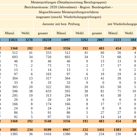
Meisterprüfungen (Detailauswertung Berufegruppen)
Berichtszeitraum: 2020 (Jahresdaten) - Region: Bundesgebiet -
Abgeschlossene Meisterprüfungsverfahren
insgesamt (einschl. Wiederholungsprüfungen)
darunter mit best. Prüfung
mit Wiederholungsp
Männl.
Weibl.
gesamt
Männl.
Weibl.
gesamt
Männl.
Weibl.
1
15021
3270
18259
14997
3262
2807
2223
584
2
3360
192
3548
3356
192
483
454
29
3
512
41
553
512
41
60
56
4
7
693
34
726
692
34
71
68
3
6
46
0
46
46
0
13
13
0
3
71
2
73
71
2
17
17
0
4
13
1
14
13
1
2
0
2
3
97
6
103
97
6
19
19
0
7
304
13
317
304
13
41
39
2
3
33
0
33
33
0
0
0
0
3
303
20
322
302
20
63
58
5
4
596
38
633
595
38
81
71
10
4
295
19
313
294
19
41
38
3
9
29
0
29
29
0
9
9
0
4
166
8
174
166
8
17
17
0
4
24
0
24
24
0
8
8
0
1
86
5
91
86
5
27
27
0
7
92
5
97
92
5
14
14
0
2
3360
192
3548
3356
192
483
454
29
9
8985
234
9199
8967
232
1411
1383
28
1
1385
36
1416
1380
36
234
230
4