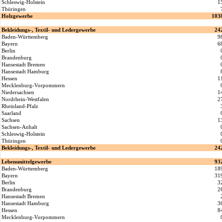
Schleswig-Holstein
1
Thüringen
Holzgewerbe
103
Bekleidungs-, Textil- und Ledergewerbe
24
Baden-Württemberg
9
Bayern
6
Berlin
Brandenburg
Hansestadt Bremen
Hansestadt Hamburg
Hessen
1
Mecklenburg-Vorpommern
Niedersachsen
1
Nordrhein-Westfalen
2
Rheinland-Pfalz
Saarland
Sachsen
1
Sachsen-Anhalt
Schleswig-Holstein
Thüringen
Bekleidungs-, Textil- und Ledergewerbe
24
Lebensmittelgewerbe
93
Baden-Württemberg
18
Bayern
31
Berlin
3
Brandenburg
2
Hansestadt Bremen
Hansestadt Hamburg
3
Hessen
8
Mecklenburg-Vorpommern