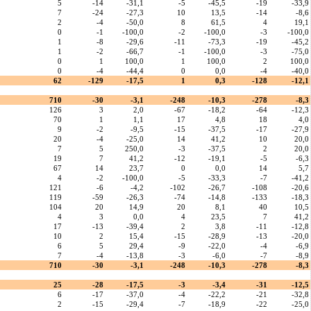
5
-14
-31,1
-5
-45,5
-19
-33,9
7
-24
-27,3
10
13,5
-14
-8,6
2
-4
-50,0
8
61,5
4
19,1
0
-1
-100,0
-2
-100,0
-3
-100,0
1
-8
-29,6
-11
-73,3
-19
-45,2
1
-2
-66,7
-1
-100,0
-3
-75,0
0
1
100,0
1
100,0
2
100,0
0
-4
-44,4
0
0,0
-4
-40,0
62
-129
-17,5
1
0,3
-128
-12,1
710
-30
-3,1
-248
-10,3
-278
-8,3
126
3
2,0
-67
-18,2
-64
-12,3
70
1
1,1
17
4,8
18
4,0
9
-2
-9,5
-15
-37,5
-17
-27,9
20
-4
-25,0
14
41,2
10
20,0
7
5
250,0
-3
-37,5
2
20,0
19
7
41,2
-12
-19,1
-5
-6,3
67
14
23,7
0
0,0
14
5,7
4
-2
-100,0
-5
-33,3
-7
-41,2
121
-6
-4,2
-102
-26,7
-108
-20,6
119
-59
-26,3
-74
-14,8
-133
-18,3
104
20
14,9
20
8,1
40
10,5
4
3
0,0
4
23,5
7
41,2
17
-13
-39,4
2
3,8
-11
-12,8
10
2
15,4
-15
-28,9
-13
-20,0
6
5
29,4
-9
-22,0
-4
-6,9
7
-4
-13,8
-3
-6,0
-7
-8,9
710
-30
-3,1
-248
-10,3
-278
-8,3
25
-28
-17,5
-3
-3,4
-31
-12,5
6
-17
-37,0
-4
-22,2
-21
-32,8
2
-15
-29,4
-7
-18,9
-22
-25,0