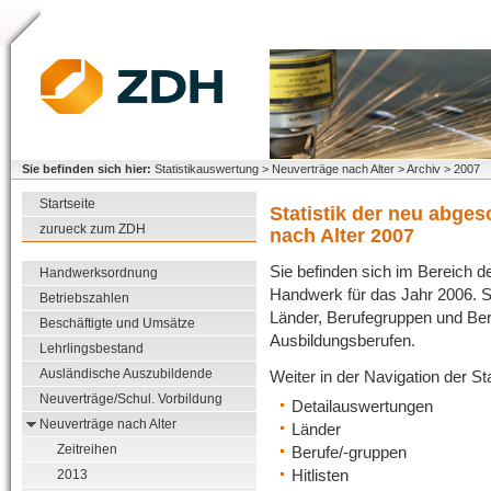
Sie befinden sich hier:
Statistikauswertung > Neuverträge nach Alter > Archiv > 2007
Startseite
Statistik der neu abge
zurueck zum ZDH
nach Alter 2007
Sie befinden sich im Bereich de
Handwerksordnung
Handwerk für das Jahr 2006. Sie
Betriebszahlen
Länder, Berufegruppen und Beru
Beschäftigte und Umsätze
Ausbildungsberufen.
Lehrlingsbestand
Ausländische Auszubildende
Weiter in der Navigation der S
Neuverträge/Schul. Vorbildung
Detailauswertungen
Neuverträge nach Alter
Länder
Zeitreihen
Berufe/-gruppen
Hitlisten
2013