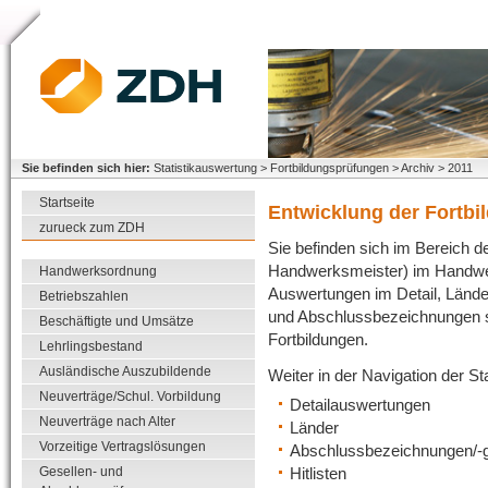
Sie befinden sich hier:
Statistikauswertung > Fortbildungsprüfungen > Archiv > 2011
Startseite
Entwicklung der Fortbi
zurueck zum ZDH
Sie befinden sich im Bereich d
Handwerksmeister) im Handwerk 
Handwerksordnung
Auswertungen im Detail, Lände
Betriebszahlen
und Abschlussbezeichnungen so
Beschäftigte und Umsätze
Fortbildungen.
Lehrlingsbestand
Ausländische Auszubildende
Weiter in der Navigation der S
Neuverträge/Schul. Vorbildung
Detailauswertungen
Neuverträge nach Alter
Länder
Vorzeitige Vertragslösungen
Abschlussbezeichnungen/-
Hitlisten
Gesellen- und