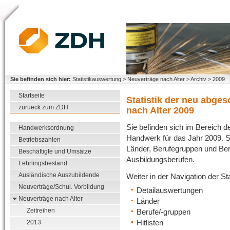
Sie befinden sich hier:
Statistikauswertung > Neuverträge nach Alter > Archiv > 2009
Startseite
Statistik der neu abge
zurueck zum ZDH
nach Alter 2009
Sie befinden sich im Bereich de
Handwerksordnung
Handwerk für das Jahr 2009. Sie
Betriebszahlen
Länder, Berufegruppen und Beru
Beschäftigte und Umsätze
Ausbildungsberufen.
Lehrlingsbestand
Ausländische Auszubildende
Weiter in der Navigation der S
Neuverträge/Schul. Vorbildung
Detailauswertungen
Neuverträge nach Alter
Länder
Zeitreihen
Berufe/-gruppen
Hitlisten
2013