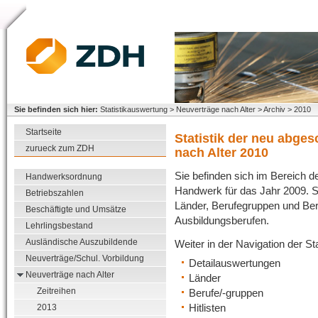
Sie befinden sich hier:
Statistikauswertung > Neuverträge nach Alter > Archiv > 2010
Startseite
Statistik der neu abge
zurueck zum ZDH
nach Alter 2010
Sie befinden sich im Bereich de
Handwerksordnung
Handwerk für das Jahr 2009. Sie
Betriebszahlen
Länder, Berufegruppen und Beru
Beschäftigte und Umsätze
Ausbildungsberufen.
Lehrlingsbestand
Ausländische Auszubildende
Weiter in der Navigation der S
Neuverträge/Schul. Vorbildung
Detailauswertungen
Neuverträge nach Alter
Länder
Zeitreihen
Berufe/-gruppen
Hitlisten
2013