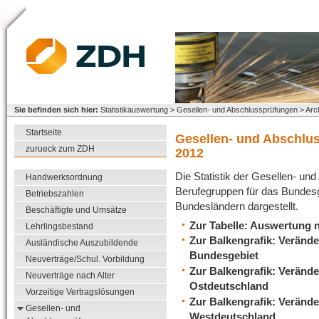
Sie befinden sich hier:
Statistikauswertung > Gesellen- und Abschlussprüfungen > Arc
Startseite
Gesellen- und Abschlu
zurueck zum ZDH
2012
Die Statistik der Gesellen- un
Handwerksordnung
Berufegruppen für das Bundesg
Betriebszahlen
Bundesländern dargestellt.
Beschäftigte und Umsätze
Zur Tabelle: Auswertung 
Lehrlingsbestand
Zur Balkengrafik: Verände
Ausländische Auszubildende
Bundesgebiet
Neuverträge/Schul. Vorbildung
Zur Balkengrafik: Verände
Neuverträge nach Alter
Ostdeutschland
Vorzeitige Vertragslösungen
Zur Balkengrafik: Verände
Gesellen- und
Westdeutschland