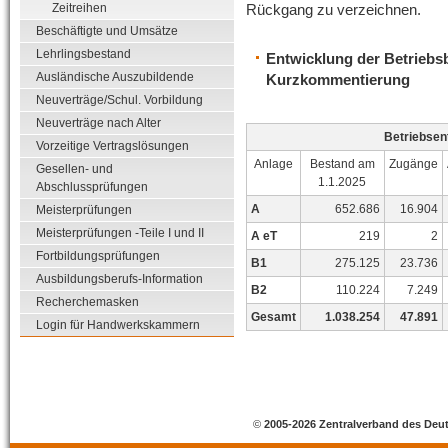
Rückgang zu verzeichnen.
Zeitreihen
Beschäftigte und Umsätze
Lehrlingsbestand
Entwicklung der Betriebs
Ausländische Auszubildende
Kurzkommentierung
Neuverträge/Schul. Vorbildung
Neuverträge nach Alter
Betriebsen
Vorzeitige Vertragslösungen
Anlage
Bestand am
Zugänge
Gesellen- und
1.1.2025
Abschlussprüfungen
A
652.686
16.904
Meisterprüfungen
Meisterprüfungen -Teile I und II
A eT
219
2
Fortbildungsprüfungen
B1
275.125
23.736
Ausbildungsberufs-Information
B2
110.224
7.249
Recherchemasken
Gesamt
1.038.254
47.891
Login für Handwerkskammern
©
2005-2026 Zentralverband des Deu