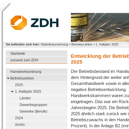
Sie befinden sich hier:
Statistikauswertung > Betriebszahlen > 1. Halbjahr 2025
Startseite
Entwicklung der Betrie
zurueck zum ZDH
2025
Der Betriebsbestand im Handwe
Handwerksordnung
dem Hintergrund der weiter anh
Betriebszahlen
Gesamthandwerk sowie in allen 
2025
negative Betriebsentwicklung.
1. Halbjahr 2025
Handwerkskammern waren zum 
Länder
eingetragen. Das war ein Rück
Gewerbegruppen
Jahresbeginn 2025. Die Betrieb
Gewerke (Berufe)
2025 ähnlich stark zurück wie 
2024
Betriebszuwachs in den Handwe
Archiv
Prozent). In der Anlage B2 (mi