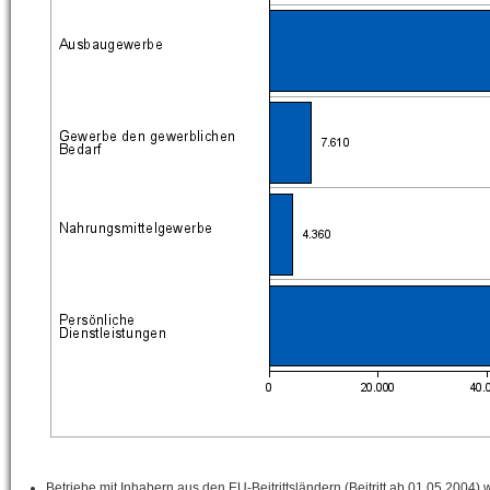
Betriebe mit Inhabern aus den EU-Beitrittsländern (Beitritt ab 01.05.2004) 