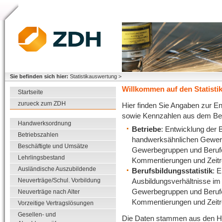
Sie befinden sich hier:
Statistikauswertung >
Willkommen auf den Statistik
Startseite
zurueck zum ZDH
Hier finden Sie Angaben zur E
sowie Kennzahlen aus dem Ber
Handwerksordnung
Betriebe
: Entwicklung der
Betriebszahlen
handwerksähnlichen Gewerbe
Beschäftigte und Umsätze
Gewerbegruppen und Berufen
Lehrlingsbestand
Kommentierungen und Zeitr
Ausländische Auszubildende
Berufsbildungsstatistik
: 
Neuverträge/Schul. Vorbildung
Ausbildungsverhältnisse im
Gewerbegruppen und Berufen
Neuverträge nach Alter
Kommentierungen und Zeitr
Vorzeitige Vertragslösungen
Gesellen- und
Die Daten stammen aus den Ha