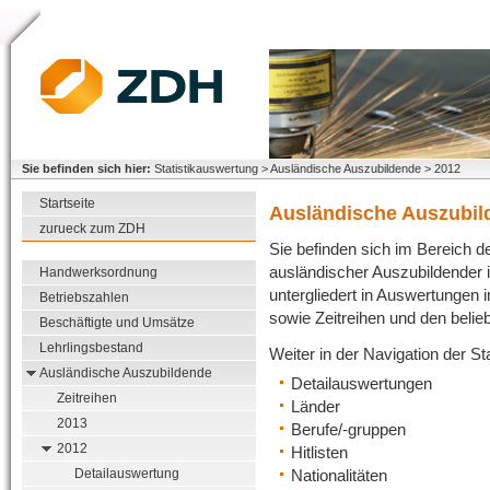
Sie befinden sich hier:
Statistikauswertung > Ausländische Auszubildende > 2012
Startseite
Ausländische Auszubil
zurueck zum ZDH
Sie befinden sich im Bereich 
ausländischer Auszubildender 
Handwerksordnung
untergliedert in Auswertungen 
Betriebszahlen
sowie Zeitreihen und den belie
Beschäftigte und Umsätze
Lehrlingsbestand
Weiter in der Navigation der S
Ausländische Auszubildende
Detailauswertungen
Zeitreihen
Länder
2013
Berufe/-gruppen
2012
Hitlisten
Nationalitäten
Detailauswertung