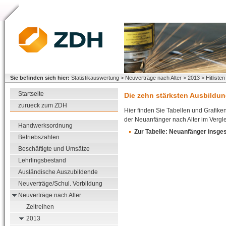
Sie befinden sich hier:
Statistikauswertung > Neuverträge nach Alter > 2013 > Hitlisten
Startseite
Die zehn stärksten Ausbildun
zurueck zum ZDH
Hier finden Sie Tabellen und Grafike
der Neuanfänger nach Alter im Vergl
Handwerksordnung
Zur Tabelle: Neuanfänger insge
Betriebszahlen
Beschäftigte und Umsätze
Lehrlingsbestand
Ausländische Auszubildende
Neuverträge/Schul. Vorbildung
Neuverträge nach Alter
Zeitreihen
2013