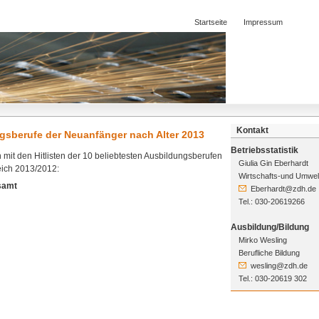
Startseite
Impressum
Kontakt
gsberufe der Neuanfänger nach Alter 2013
Betriebsstatistik
n mit den Hitlisten der 10 beliebtesten Ausbildungsberufen
Giulia Gin Eberhardt
eich 2013/2012:
Wirtschafts-und Umwelt
samt
Eberhardt@zdh.de
Tel.: 030-20619266
Ausbildung/Bildung
Mirko Wesling
Berufliche Bildung
wesling@zdh.de
Tel.: 030-20619 302