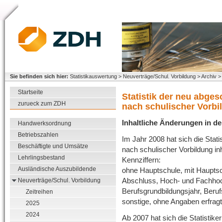
Sie befinden sich hier:
Statistikauswertung > Neuverträge/Schul. Vorbildung > Archiv >
Startseite
Statistik der neu abge
zurueck zum ZDH
nach schulischer Vorbi
Inhaltliche Änderungen in der
Handwerksordnung
Betriebszahlen
Im Jahr 2008 hat sich die Stat
Beschäftigte und Umsätze
nach schulischer Vorbildung in
Lehrlingsbestand
Kennziffern:
Ausländische Auszubildende
ohne Hauptschule, mit Hauptsc
Abschluss, Hoch- und Fachhoc
Neuverträge/Schul. Vorbildung
Berufsgrundbildungsjahr, Beruf
Zeitreihen
sonstige, ohne Angaben erfragt
2025
2024
Ab 2007 hat sich die Statistik