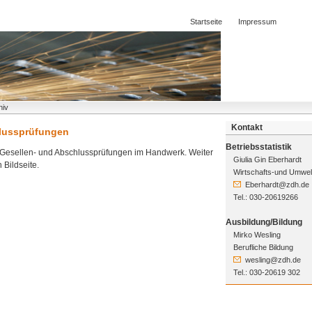
Startseite
Impressum
hiv
Kontakt
hlussprüfungen
Betriebsstatistik
n Gesellen- und Abschlussprüfungen im Handwerk. Weiter
Giulia Gin Eberhardt
 Bildseite.
Wirtschafts-und Umwelt
Eberhardt@zdh.de
Tel.: 030-20619266
Ausbildung/Bildung
Mirko Wesling
Berufliche Bildung
wesling@zdh.de
Tel.: 030-20619 302