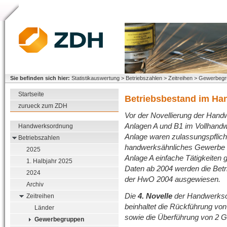
Sie befinden sich hier:
Statistikauswertung > Betriebszahlen > Zeitreihen > Gewerbeg
Startseite
Betriebsbestand im H
zurueck zum ZDH
Vor der Novellierung der Han
Anlagen A und B1 im Vollhand
Handwerksordnung
Anlage waren zulassungspflicht
Betriebszahlen
handwerksähnliches Gewerbe g
2025
Anlage A einfache Tätigkeiten g
1. Halbjahr 2025
Daten ab 2004 werden die Betri
2024
der HwO 2004 ausgewiesen.
Archiv
Die
4. Novelle
der Handwerkso
Zeitreihen
beinhaltet die Rückführung vo
Länder
sowie die Überführung von 2 G
Gewerbegruppen