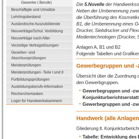
Gewerke ( Berufe)
Die
5.Novelle
der Handwerkso
Beschäftigte und Umsätze
Neben der Umbenennung zweie
die Überführung des Kosmetike
Lehrlingsbestand
B1, die Umbenennung eines G
Ausländische Auszubildende
Drucker, Siebdrucker und Flex
Neuverträge/Schul. Vorbildung
Medientechnologen (Drucker, S
Neuverträge nach Alter
Vorzeitige Vertragslösungen
Anlagen A, B1 und B2
Gesellen- und
Folgende Tabellen und Grafike
Abschlussprüfungen
Gewerbegruppen und -
Meisterprüfungen
Meisterprüfungen -Teile I und II
Übersicht über die Zuordnung
Fortbildungsprüfungen
den Gewerbgruppen.
Ausbildungsberufs-Information
Gewerbegruppen und -zwei
Recherchemasken
Konjunkturberichtserstat
Login für Handwerkskammern
Gewerbegruppen und -zwe
Handwerk (alle Anlagen
Gliederung lt. Konjunkturberich
Tabelle: Entwicklung des