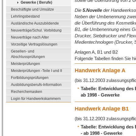
sowie die Überführung von 2 G
Gewerke ( Berufe)
Beschäftigte und Umsätze
Die
5.Novelle
der Handwerkso
Neben der Umbenennung zweie
Lehrlingsbestand
die Überführung des Kosmetike
Ausländische Auszubildende
B1, die Umbenennung eines G
Neuverträge/Schul. Vorbildung
Drucker, Siebdrucker und Flex
Neuverträge nach Alter
Medientechnologen (Drucker, S
Vorzeitige Vertragslösungen
Gesellen- und
Anlagen A, B1 und B2
Abschlussprüfungen
Folgende Tabellen finden Sie 
Meisterprüfungen
Handwerk Anlage A
Meisterprüfungen -Teile I und II
Fortbildungsprüfungen
(bis 31.12.2003 zulassungspfli
Ausbildungsberufs-Information
Tabelle: Entwicklung des
Recherchemasken
ab 1998 - Gewerke
Login für Handwerkskammern
Handwerk Anlage B1
(bis 31.12.2003 zulassungspfli
Tabelle: Entwicklung des
- ab 1998 - Gewerke