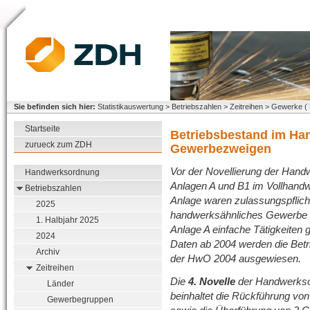
Sie befinden sich hier:
Statistikauswertung > Betriebszahlen > Zeitreihen > Gewerke ( 
Startseite
Betriebsbestand im Ha
zurueck zum ZDH
Gewerbezweigen
Vor der Novellierung der Han
Handwerksordnung
Anlagen A und B1 im Vollhand
Betriebszahlen
Anlage waren zulassungspflicht
2025
handwerksähnliches Gewerbe g
1. Halbjahr 2025
Anlage A einfache Tätigkeiten g
2024
Daten ab 2004 werden die Betri
Archiv
der HwO 2004 ausgewiesen.
Zeitreihen
Die
4. Novelle
der Handwerkso
Länder
beinhaltet die Rückführung vo
Gewerbegruppen