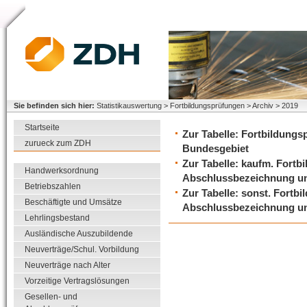
Sie befinden sich hier:
Statistikauswertung > Fortbildungsprüfungen > Archiv > 2019
Startseite
Zur Tabelle: Fortbildung
zurueck zum ZDH
Bundesgebiet
Zur Tabelle: kaufm. Fort
Handwerksordnung
Abschlussbezeichnung u
Betriebszahlen
Zur Tabelle: sonst. Fortb
Beschäftigte und Umsätze
Abschlussbezeichnung u
Lehrlingsbestand
Ausländische Auszubildende
Neuverträge/Schul. Vorbildung
Neuverträge nach Alter
Vorzeitige Vertragslösungen
Gesellen- und