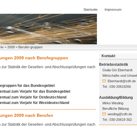
Startseite
Impressum
hiv > 2009 > Berufe/-gruppen
Kontakt
fungen 2009 nach Berufegruppen
Betriebsstatistik
n zur Statistik der Gesellen- und Abschlussprüfungen nach
Giulia Gin Eberhardt
Wirtschafts-und Umwelt
Eberhardt@zdh.de
fegruppen für das Bundesgebiet
Tel.: 030-20619266
entual zum Vorjahr für das Bundesgebiet
entual zum Vorjahr für Ostdeutschland
Ausbildung/Bildung
entual zum Vorjahr für Westdeutschland
Mirko Wesling
Berufliche Bildung
wesling@zdh.de
fungen 2009 nach Berufen
Tel.: 030-20619 302
n zur Statistik der Gesellen- und Abschlussprüfungen nach