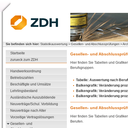
Sie befinden sich hier:
Statistikauswertung > Gesellen- und Abschlussprüfungen > Arc
Startseite
Gesellen- und Abschlussprü
zurueck zum ZDH
Hier finden Sie Tabellen und Grafike
Berufsgruppen.
Handwerksordnung
Betriebszahlen
Tabelle: Auswertung nach Beru
Beschäftigte und Umsätze
Balkengrafik: Veränderung proz
Balkengrafik: Veränderung proz
Lehrlingsbestand
Balkengrafik: Veränderung proz
Ausländische Auszubildende
Neuverträge/Schul. Vorbildung
Gesellen- und Abschlussprü
Neuverträge nach Alter
Hier finden Sie Tabellen und Grafike
Vorzeitige Vertragslösungen
Berufen.
Gesellen- und