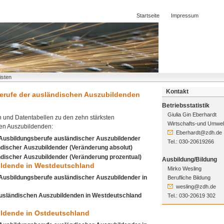
Startseite
Impressum
isten
Kontakt
Berufe der ausländischen Auszubildenden
Betriebsstatistik
Giulia Gin Eberhardt
n und Datentabellen zu den zehn stärksten
Wirtschafts-und Umwelt
en Auszubildenden:
Eberhardt@zdh.de
n Ausbildungsberufe ausländischer Auszubildender
Tel.: 030-20619266
ändischer Auszubildender (Veränderung absolut)
ändischer Auszubildender (Veränderung prozentual)
Ausbildung/Bildung
bildende in Westdeutschland
Mirko Wesling
 Ausbildungsberufe ausländischer Auszubildender in
Berufliche Bildung
wesling@zdh.de
r ausländischen Auszubildenden in Westdeutschland
Tel.: 030-20619 302
ildende in Ostdeutschland