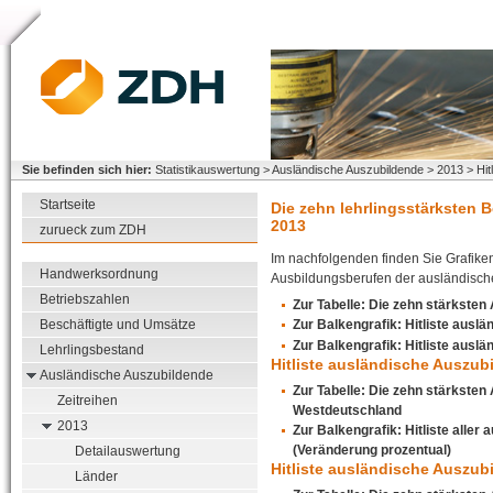
Sie befinden sich hier:
Statistikauswertung > Ausländische Auszubildende > 2013 > Hitl
Startseite
Die zehn lehrlingsstärksten 
2013
zurueck zum ZDH
Im nachfolgenden finden Sie Grafike
Handwerksordnung
Ausbildungsberufen der ausländisch
Betriebszahlen
Zur Tabelle: Die zehn stärkste
Zur Balkengrafik: Hitliste ausl
Beschäftigte und Umsätze
Zur Balkengrafik: Hitliste ausl
Lehrlingsbestand
Hitliste ausländische Auszu
Ausländische Auszubildende
Zur Tabelle: Die zehn stärksten
Zeitreihen
Westdeutschland
2013
Zur Balkengrafik: Hitliste alle
(Veränderung prozentual)
Detailauswertung
Hitliste ausländische Auszub
Länder