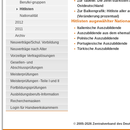
Zur Tabelle: Die zehn stärksten
Berufe/-gruppen
Ostdeutschland
Hitlisten
Zur Balkengrafik: Hitliste alle
Nationalität
(Veränderung prozentual)
Hitlisten augewählter Nationa
2012
Italienische Auszubildende
2011
Auszubildende aus dem ehemal
Archiv
Polnische Auszubildende
Neuverträge/Schul. Vorbildung
Portugiesische Auszubildende
Türkische Auszubildende
Neuverträge nach Alter
Vorzeitige Vertragslösungen
Gesellen- und
Abschlussprüfungen
Meisterprüfungen
Meisterprüfungen -Teile I und II
Fortbildungsprüfungen
Ausbildungsberufs-Information
Recherchemasken
Login für Handwerkskammern
©
2005-2026 Zentralverband des Deu