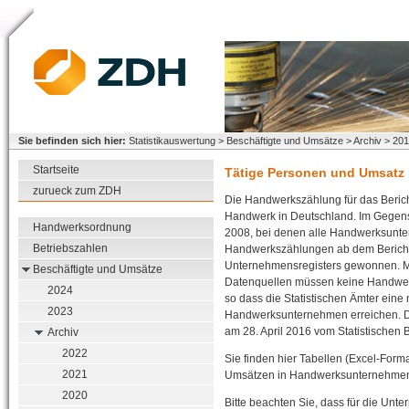
Sie befinden sich hier:
Statistikauswertung > Beschäftigte und Umsätze > Archiv > 20
Startseite
Tätige Personen und Umsatz
zurueck zum ZDH
Die Handwerkszählung für das Bericht
Handwerk in Deutschland. Im Gegen
Handwerksordnung
2008, bei denen alle Handwerksunte
Betriebszahlen
Handwerkszählungen ab dem Berichts
Unternehmensregisters gewonnen. Mi
Beschäftigte und Umsätze
Datenquellen müssen keine Handwerk
2024
so dass die Statistischen Ämter eine
2023
Handwerksunternehmen erreichen. D
am 28. April 2016 vom Statistischen B
Archiv
2022
Sie finden hier Tabellen (Excel-Form
2021
Umsätzen in Handwerksunternehmen 
2020
Bitte beachten Sie, dass für die U