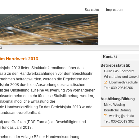
Startseite
Impressum
13
Kontakt
 im Handwerk 2013
Betriebsstatistik
sjahr 2013 liefert Strukturinformationen über das
Giulia Gin Eberhardt
satz zu den Handwerkszählungen vor dem Berichtsjahr
Wirtschafts-und Umwelt
rnehmen befragt wurden, werden die Ergebnisse der
Eberhardt@zdh.de
jahr 2008 durch die Auswertung des statistischen
Tel.: 030-20619266
t der Umstellung auf eine Auswertung von vorhandenen
sunternehmen mehr für diese Statistik befragt werden,
Ausbildung/Bildung
 maximal mögliche Entlastung der
Mirko Wesling
ie Handwerkszählung für das Berichtsjahr 2013 wurde
Berufliche Bildung
undesamt veröffentlicht.
wesling@zdh.de
Tel.: 030-20619 302
at) und Grafiken (PDF-Format) zu Beschäftigten und
für das Jahr 2013.
nternehmen der Anlage B2 der Handwerksordnung