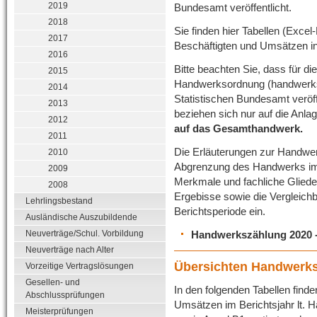
2019
Bundesamt veröffentlicht.
2018
Sie finden hier Tabellen (Exce
2017
Beschäftigten und Umsätzen i
2016
Bitte beachten Sie, dass für d
2015
Handwerksordnung (handwerk
2014
Statistischen Bundesamt veröffe
2013
beziehen sich nur auf die An
2012
auf das Gesamthandwerk.
2011
Die Erläuterungen zur Handwer
2010
Abgrenzung des Handwerks im
2009
Merkmale und fachliche Glieder
2008
Ergebisse sowie die Vergleichb
Lehrlingsbestand
Berichtsperiode ein.
Ausländische Auszubildende
Handwerkszählung 2020 -
Neuverträge/Schul. Vorbildung
Neuverträge nach Alter
Übersichten Handwerk
Vorzeitige Vertragslösungen
Gesellen- und
In den folgenden Tabellen find
Abschlussprüfungen
Umsätzen im Berichtsjahr lt. 
Meisterprüfungen