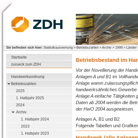
Sie befinden sich hier:
Statistikauswertung > Betriebszahlen > Archiv > 1999 > Länder
Startseite
Betriebsbestand im Ha
zurueck zum ZDH
Vor der Novellierung der Han
Anlagen A und B1 im Vollhand
Handwerksordnung
Anlage waren zulassungspflicht
Betriebszahlen
handwerksähnliches Gewerbe g
2025
Anlage A einfache Tätigkeiten g
1. Halbjahr 2025
Daten ab 2004 werden die Betri
2024
der HwO 2004 ausgewiesen.
Archiv
Anlagen A, B1 und B2
1. Halbjahr 2024
Folgende Tabellen und Grafike
2023
1. Halbjahr 2023
Handwerk (alle Anlagen